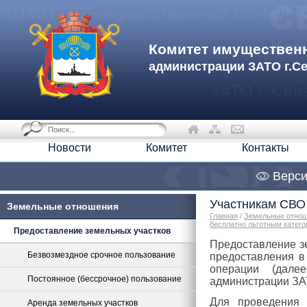
Комитет имуществен
администрации ЗАТО г.С
Новости
Комитет
Контакты
Верси
Участникам СВО
Земельные отношения
Главная
/
Земельные отно
бесплатно льготным катего
Предоставление земельных участков
Предоставление зе
Безвозмездное срочное пользование
предоставления в
операции (дале
Постоянное (бессрочное) пользование
администрации ЗА
Для проведения 
Аренда земельных участков