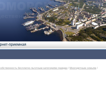
рнет-приемная
собственность бесплатно льготным категориям граждан
/
Многодетным семьям
/