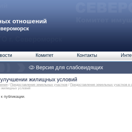
ных отношений
евероморск
вости
Комитет
Контакты
Инте
Версия для слабовидящих
улучшении жилищных условий
шения
/
Предоставление земельных участков
/
Предоставление земельных участков в 
 жилищных условий
к публикации.