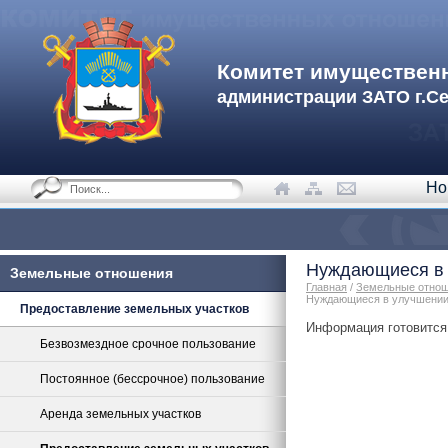
Комитет имуществен
администрации ЗАТО г.С
Но
Нуждающиеся в 
Земельные отношения
Главная
/
Земельные отно
Нуждающиеся в улучшении
Предоставление земельных участков
Информация готовится 
Безвозмездное срочное пользование
Постоянное (бессрочное) пользование
Аренда земельных участков