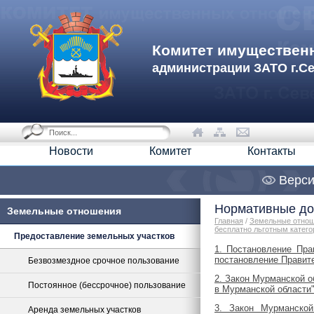
Комитет имуществен
администрации ЗАТО г.С
Новости
Комитет
Контакты
Верси
Нормативные до
Земельные отношения
Главная
/
Земельные отно
бесплатно льготным катего
Предоставление земельных участков
1. Постановление Пра
постановление Правите
Безвозмездное срочное пользование
2. Закон Мурманской о
Постоянное (бессрочное) пользование
в Мурманской области
3. Закон Мурманско
Аренда земельных участков