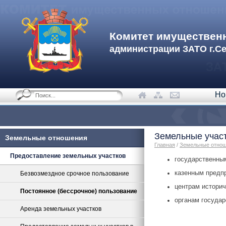
Комитет имуществен
администрации ЗАТО г.С
Но
Земельные учас
Земельные отношения
Главная
/
Земельные отно
Предоставление земельных участков
государственны
казенным предп
Безвозмездное срочное пользование
центрам историч
Постоянное (бессрочное) пользование
органам государ
Аренда земельных участков