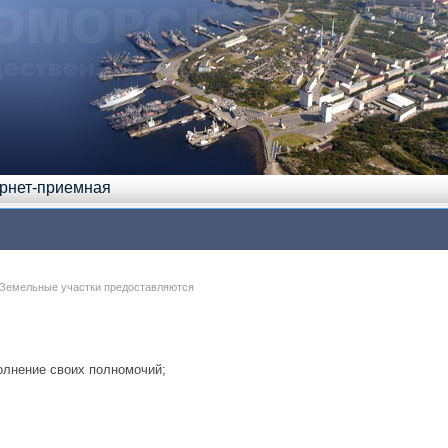
рнет-приемная
 Земельные участки предоставляются
олнение своих полномочий;