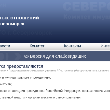
ных отношений
евероморск
вости
Комитет
Контакты
Инте
Версия для слабовидящих
тки предоставляются
шения
/
Предоставление земельных участков
/
Постоянное (бессрочное) пользование
/
м и муниципальным учреждениям;
риятиям;
еского наследия президентов Российской Федерации, прекративших исп
ственной власти и органам местного самоуправления.