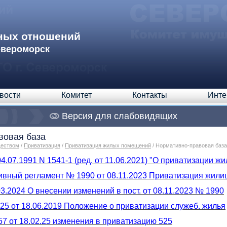
ных отношений
евероморск
вости
Комитет
Контакты
Инте
Версия для слабовидящих
вовая база
ществом
/
Приватизация
/
Приватизация жилых помещений
/ Нормативно-правовая база
04.07.1991 N 1541-1 (ред. от 11.06.2021) "О приватизации
вный регламент № 1990 от 08.11.2023 Приватизация жил
03.2024 О внесении изменений в пост. от 08.11.2023 № 1990
5 от 18.06.2019 Положение о приватизации служеб. жилья
 от 18.02.25 изменения в приватизацию 525