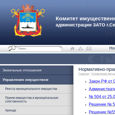
Комитет имуществен
администрации ЗАТО г.С
Но
Нормативно-пра
Земельные отношения
Главная
/
Управление иму
Управление имуществом
Закон РФ от 
Администрати
Реестр муниципального имущества
№ 504 от 25.
Прием имущества в муниципальную
собственность
Решение № 52
Аренда
Решение №557