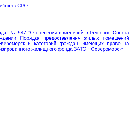
огибшего СВО
года № 547
"О внесении изменений в Решение Совета
рждении Порядка предоставления жилых помещений
евероморск и категорий граждан, имеющих право на
зированного жилищного фонда ЗАТО г. Североморск
"