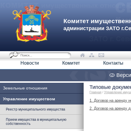
Комитет имуществен
администрации ЗАТО г.С
Новости
Комитет
Контакты
Верси
Типовые докуме
Земельные отношения
Главная
/
Управление иму
Управление имуществом
1. Договор на аренду
2. Договор на аренду
Реестр муниципального имущества
Прием имущества в муниципальную
собственность