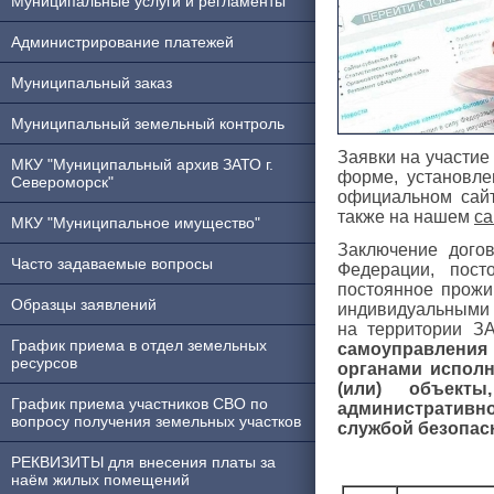
Муниципальные услуги и регламенты
Администрирование платежей
Муниципальный заказ
Муниципальный земельный контроль
Заявки на участие
МКУ "Муниципальный архив ЗАТО г.
форме, установле
Североморск"
официальном сай
также на нашем
са
МКУ "Муниципальное имущество"
Заключение дого
Часто задаваемые вопросы
Федерации, пос
постоянное прожи
Образцы заявлений
индивидуальными 
на территории З
График приема в отдел земельных
самоуправлени
ресурсов
органами исполн
(или) объект
График приема участников СВО по
административн
вопросу получения земельных участков
службой безопас
РЕКВИЗИТЫ для внесения платы за
наём жилых помещений