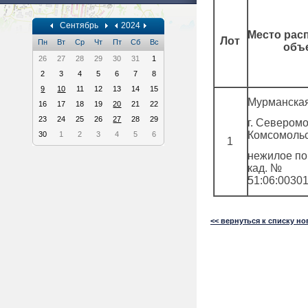
Сентябрь
2024
Место рас
Лот
Пн
Вт
Ср
Чт
Пт
Сб
Вс
объ
26
27
28
29
30
31
1
2
3
4
5
6
7
8
9
10
11
12
13
14
15
Мурманская
16
17
18
19
20
21
22
23
24
25
26
27
28
29
г. Северомо
Комсомольск
30
1
2
3
4
5
6
1
нежилое п
кад. №
51:06:0030
<< вернуться к списку но