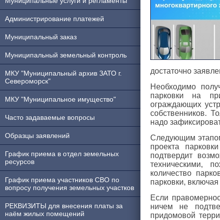
Муниципальные услуги и регламенты
Администрирование платежей
Муниципальный заказ
Муниципальный земельный контроль
достаточно заявле
МКУ "Муниципальный архив ЗАТО г.
Североморск"
Необходимо полу
парковки на пр
МКУ "Муниципальное имущество"
ограждающих устр
собственников. Т
Часто задаваемые вопросы
надо зафиксироват
Образцы заявлений
Следующим этапом
проекта парковки
График приема в отдел земельных
подтвердит возмо
ресурсов
техническими, п
количество парко
График приема участников СВО по
парковки, включая
вопросу получения земельных участков
Если правомернос
РЕКВИЗИТЫ для внесения платы за
ничем не подтве
наём жилых помещений
придомовой терри