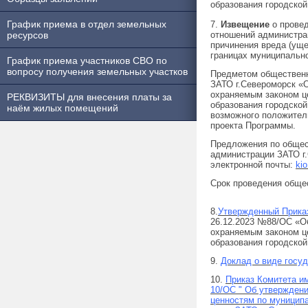
образования городской
График приема в отдел земельных
7.
Извещение
о провед
ресурсов
отношений администра
причинения вреда (ущ
границах муниципально
График приема участников СВО по
вопросу получения земельных участков
Предметом общественн
ЗАТО г.Североморск «
охраняемым законом ц
РЕКВИЗИТЫ для внесения платы за
образования городской
наём жилых помещений
возможного положител
проекта Программы.
Предложения по обще
администрации ЗАТО г.С
электронной почты:
ki
Срок проведения общест
8.
Утвержденный Прика
26.12.2023 №88/ОС «О
охраняемым законом ц
образования городской
9.
Доклад о виде госуд
10.
Приказ Комитета и
10/ОС " Об утвержден
ценностям по муницип