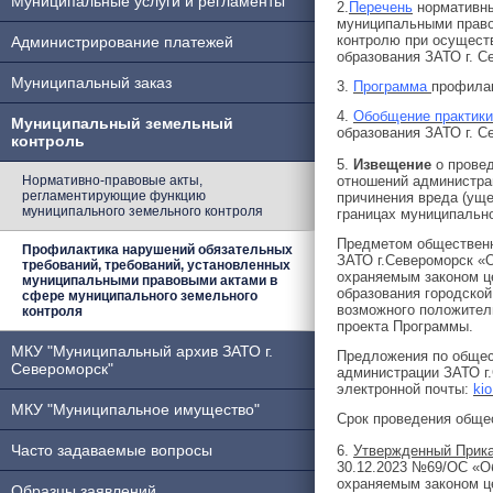
Муниципальные услуги и регламенты
2.
Перечень
нормативны
муниципальными право
контролю при осущест
Администрирование платежей
образования ЗАТО г. С
Муниципальный заказ
3.
Программа
профилак
4.
Обобщение практики
Муниципальный земельный
образования ЗАТО г. С
контроль
5.
Извещение
о провед
Нормативно-правовые акты,
отношений администра
регламентирующие функцию
причинения вреда (ущ
муниципального земельного контроля
границах муниципально
Предметом общественн
Профилактика нарушений обязательных
ЗАТО г.Североморск «
требований, требований, установленных
охраняемым законом ц
муниципальными правовыми актами в
образования городской
сфере муниципального земельного
возможного положител
контроля
проекта Программы.
МКУ "Муниципальный архив ЗАТО г.
Предложения по обще
Североморск"
администрации ЗАТО г.С
электронной почты:
ki
МКУ "Муниципальное имущество"
Срок проведения общест
Часто задаваемые вопросы
6.
Утвержденный Прик
30.12.2023 №69/ОС «О
охраняемым законом ц
Образцы заявлений