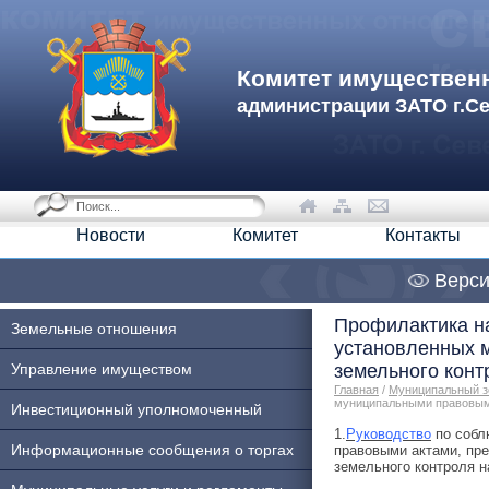
Комитет имуществен
администрации ЗАТО г.С
Новости
Комитет
Контакты
Верси
Профилактика н
Земельные отношения
установленных 
Управление имуществом
земельного конт
Главная
/
Муниципальный з
муниципальными правовыми
Инвестиционный уполномоченный
1.
Руководство
по собл
Информационные сообщения о торгах
правовыми актами, пр
земельного контроля н