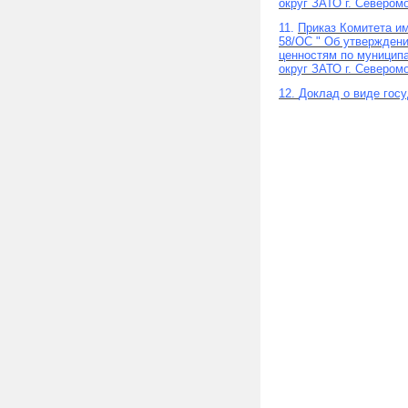
округ ЗАТО г. Северомо
11.
Приказ Комитета и
58/ОС " Об утвержден
ценностям по муницип
округ ЗАТО г. Северомо
12.
Доклад о виде госу