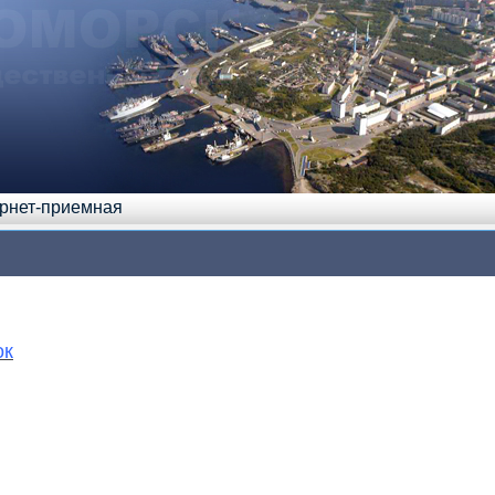
рнет-приемная
ок