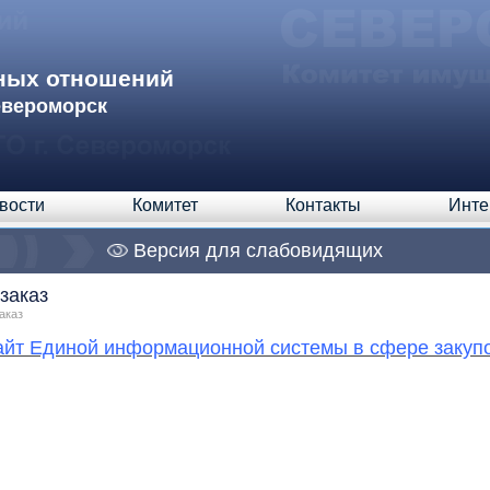
ных отношений
евероморск
вости
Комитет
Контакты
Инте
Версия для слабовидящих
заказ
аказ
йт Единой информационной системы в сфере закуп